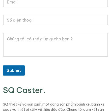
m
ê
a
n
i
*
S
l
ố
*
đ
i
*
L
ệ
S
ờ
n
ố
i
t
đ
n
h
i
h
o
ệ
ắ
ạ
n
n
i
Submit
SQ Caster
.
SQ thiết kế và sản xuất một dòng sản phẩm bánh xe, bánh xe
xoay và thiết bị xử lý vật liệu độc đáo. Chúng tôi cam kết sản