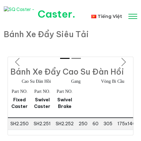
Caster
.
Tiếng Việt
Bánh Xe Đẩy Siêu Tải
English
Previous
Next
Bánh Xe Đẩy Cao Su Đàn Hồi
Cao Su Đàn Hồi
Gang
Vòng Bi Cầu
Part NO.
Part NO.
Part NO.
Fixed
Swivel
Swivel
Caster
Caster
Brake
SH2.250
SH2.251
SH2.252
250
60
305
175x140