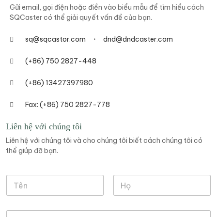
Gửi email, gọi điện hoặc điền vào biểu mẫu để tìm hiểu cách
SQCaster có thể giải quyết vấn đề của bạn.
sq@sqcastor.com
dnd@dndcaster.com
(+86) 750 2827-448
(+86) 13427397980
Fax: (+86) 750 2827-778
Liên hệ với chúng tôi
Liên hệ với chúng tôi và cho chúng tôi biết cách chúng tôi có
thể giúp đỡ bạn.
H
ọ
v
Tên
Họ
à
E
T