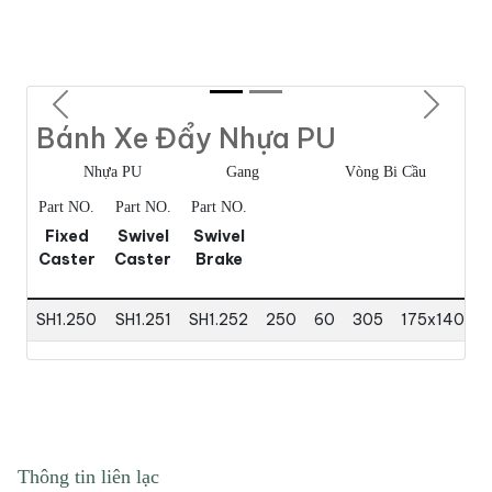
Previous
Next
Bánh Xe Đẩy Nhựa PU
Nhựa PU
Gang
Vòng Bi Cầu
Part NO.
Part NO.
Part NO.
Fixed
Swivel
Swivel
Caster
Caster
Brake
SH1.250
SH1.251
SH1.252
250
60
305
175x140
1
Thông tin liên lạc