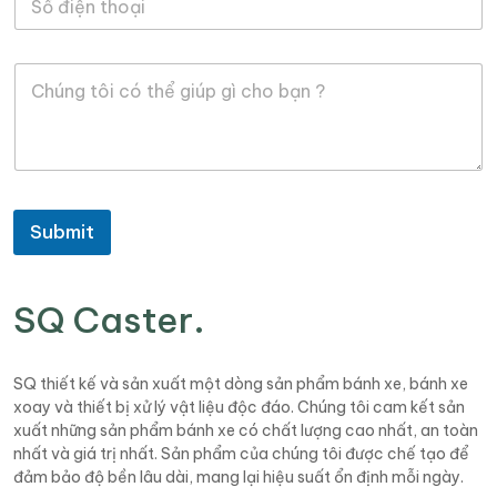
ố
*
đ
i
L
ệ
ờ
n
i
t
n
h
h
o
ắ
ạ
n
i
Submit
SQ Caster
.
SQ thiết kế và sản xuất một dòng sản phẩm bánh xe, bánh xe
xoay và thiết bị xử lý vật liệu độc đáo. Chúng tôi cam kết sản
xuất những sản phẩm bánh xe có chất lượng cao nhất, an toàn
nhất và giá trị nhất. Sản phẩm của chúng tôi được chế tạo để
đảm bảo độ bền lâu dài, mang lại hiệu suất ổn định mỗi ngày.