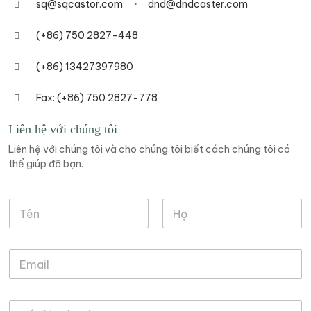
sq@sqcastor.com
dnd@dndcaster.com
(+86) 750 2827-448
(+86) 13427397980
Fax: (+86) 750 2827-778
Liên hệ với chúng tôi
Liên hệ với chúng tôi và cho chúng tôi biết cách chúng tôi có
thể giúp đỡ bạn.
H
H
ọ
ọ
*
v
v
Tên
Họ
à
à
E
T
m
ê
a
n
i
*
S
l